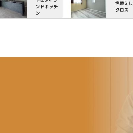
色替えした
コーディ
クロス
ート