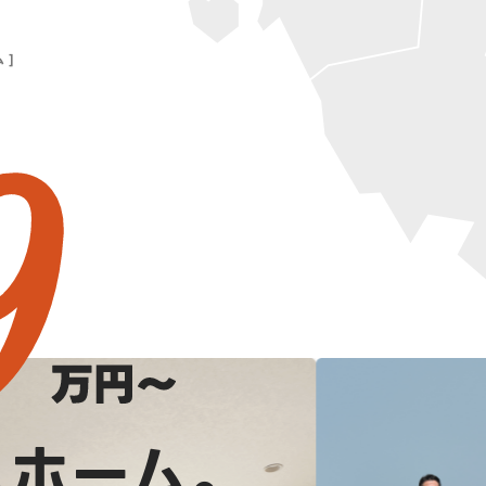
 ]
ムホーム。