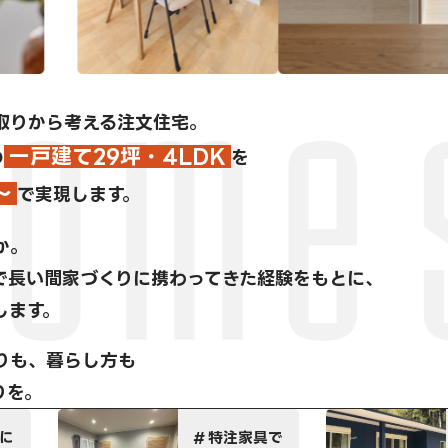
取りから考える注文住宅。
一戸建て29坪・4LDK
の
を
～
で実現します。
か。
で長い間家づくりに携わってきた経験をもとに、
します。
りも、暮らし方も
りを。
具で