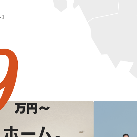
 ]
ムホーム。