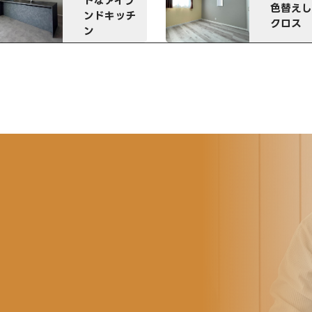
色替えした
コーディ
クロス
ート