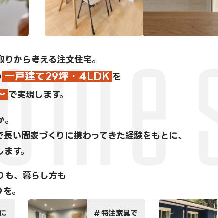
取りから考える注文住宅。
一戸建て29坪・4LDK
の
を
～
で実現します。
か。
で長い間家づくりに携わってきた経験をもとに、
します。
りも、暮らし方も
りを。
具で