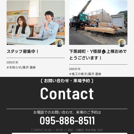
スタッフ募集中！
下黒崎町・Y様邸🏠上棟おめで
とうございます！
2026.07.30
お知らせ
藤沢 直緒
2026.07.16
施工の様子
藤沢 直緒
お問い合わせ・来場予約
Contact
お電話でのお問い合わせ、来場のご予約は
095-886-8511
[ OPEN ] 10:00 ~ 19:00 ／ 定休：水曜日･年末年始･GW