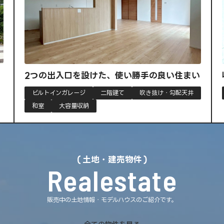
口を設けた、使い勝手の良い住まい
収納力と暮らしや
レージ
二階建て
吹き抜け・勾配天井
大容量収納
平屋
量収納
土地・建売物件
Realestate
販売中の土地情報・モデルハウスのご紹介です。