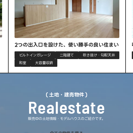
良い住まい
収納力と暮らしやすさを兼ね備えた平屋
・勾配天井
大容量収納
平屋
土地・建売物件
Realestate
販売中の土地情報・モデルハウスのご紹介です。