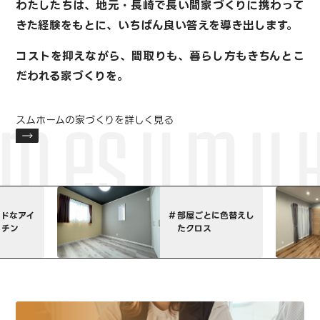
わたしたちは、地元・長崎で長い間家づくりに携わって
きた経験をもとに、
いちばん良い答えを導き出します。
コストを抑えながら、間取りも、暮らし方も
きちんとこ
だわれる家づくりを。
スムホームの家づくりを詳しく見る
屋ごとに色替えし
特注家具でコーディ
クロス
ネート