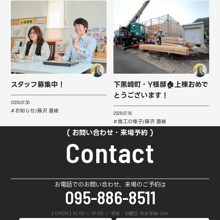
スタッフ募集中！
下黒崎町・Y様邸🏠上棟おめで
とうございます！
2026.07.30
お知らせ
藤沢 直緒
2026.07.16
施工の様子
藤沢 直緒
お問い合わせ・来場予約
Contact
お電話でのお問い合わせ、来場のご予約は
095-886-8511
[ OPEN ] 10:00 ~ 19:00 ／ 定休：水曜日･年末年始･GW