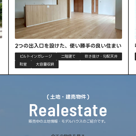
設けた、使い勝手の良い住まい
収納力と暮らしやすさ
二階建て
吹き抜け・勾配天井
大容量収納
平屋
納
土地・建売物件
Realestate
販売中の土地情報・モデルハウスのご紹介です。