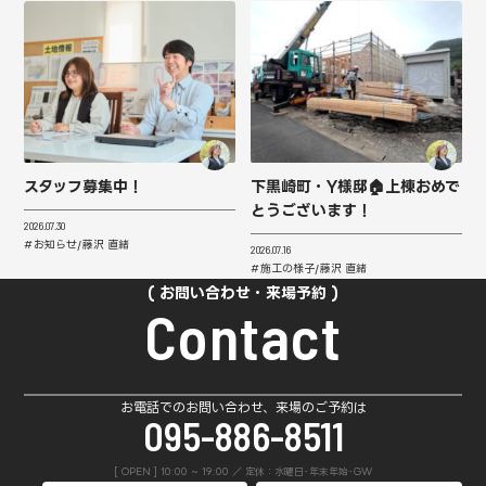
スタッフ募集中！
下黒崎町・Y様邸🏠上棟おめで
とうございます！
2026.07.30
お知らせ
藤沢 直緒
2026.07.16
施工の様子
藤沢 直緒
お問い合わせ・来場予約
Contact
お電話でのお問い合わせ、来場のご予約は
095-886-8511
[ OPEN ] 10:00 ~ 19:00 ／ 定休：水曜日･年末年始･GW