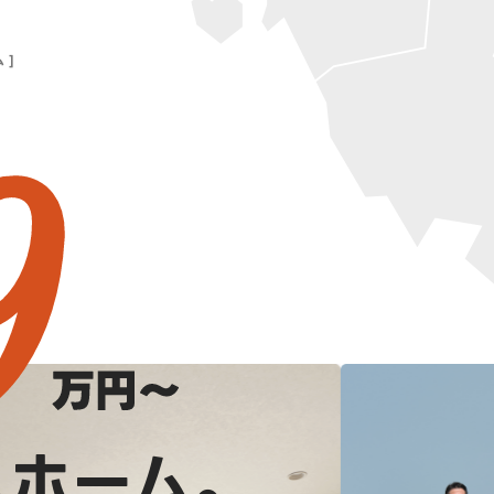
 ]
ムホーム。