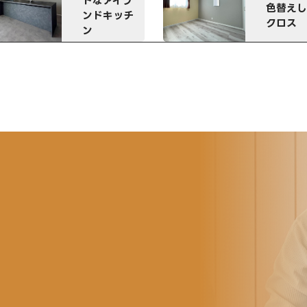
色替えした
チ
クロス