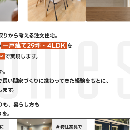
取りから考える注文住宅。
一戸建て29坪・4LDK
の
を
～
で実現します。
か。
で長い間家づくりに携わってきた経験をもとに、
します。
りも、暮らし方も
りを。
特注家具で