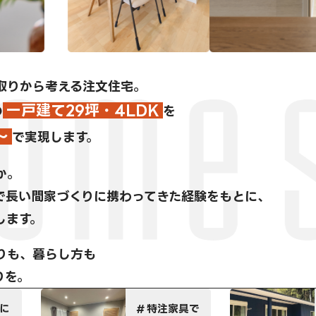
取りから考える注文住宅。
一戸建て29坪・4LDK
の
を
～
で実現します。
か。
で長い間家づくりに携わってきた経験をもとに、
します。
りも、暮らし方も
りを。
特注家具で