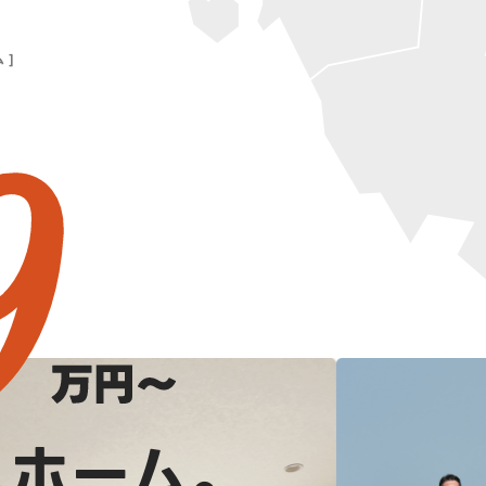
 ]
ムホーム。