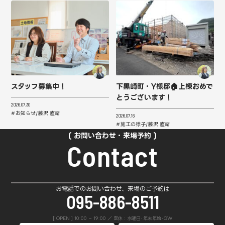
スタッフ募集中！
下黒崎町・Y様邸🏠上棟おめで
とうございます！
2026.07.30
お知らせ
藤沢 直緒
2026.07.16
施工の様子
藤沢 直緒
お問い合わせ・来場予約
Contact
お電話でのお問い合わせ、来場のご予約は
095-886-8511
[ OPEN ] 10:00 ~ 19:00 ／ 定休：水曜日･年末年始･GW