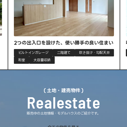
良い住まい
収納力と暮らしやすさを兼ね備えた平屋
け・勾配天井
大容量収納
平屋
土地・建売物件
Realestate
販売中の土地情報・モデルハウスのご紹介です。