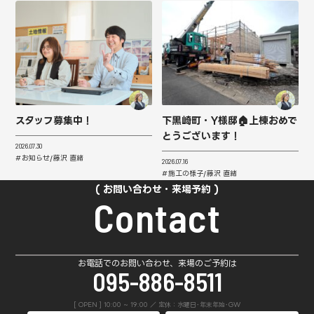
スタッフ募集中！
下黒崎町・Y様邸🏠上棟おめで
とうございます！
2026.07.30
お知らせ
藤沢 直緒
2026.07.16
施工の様子
藤沢 直緒
お問い合わせ・来場予約
Contact
お電話でのお問い合わせ、来場のご予約は
095-886-8511
[ OPEN ] 10:00 ~ 19:00 ／ 定休：水曜日･年末年始･GW