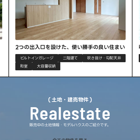
2つの出入口を設けた、使い勝手の良い住まい
収納
ビルトインガレージ
二階建て
吹き抜け・勾配天井
大容
和室
大容量収納
土地・建売物件
Realestate
販売中の土地情報・モデルハウスのご紹介です。