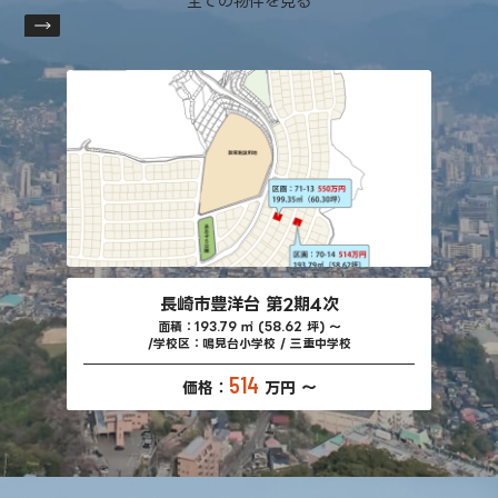
全ての物件を見る
長崎市豊洋台 第2期4次
面積：193.79 ㎡ (58.62 坪) ～
学校区：鳴見台小学校 / 三重中学校
514
価格：
万円 ～